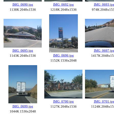
IMG_0690.jpg
IMG_0692.jpg
IMG_0693.jp
1138K 2048x1536
1218K 2048x1536
974K 2048x15
IMG_0695.jpg
IMG_0697.jp
IMG_0696.jpg
1143K 2048x1536
1417K 2048x15
1152K 1536x2048
IMG_0700.jpg
IMG_0701.jp
IMG_0699.jpg
1127K 2048x1536
1124K 2048x15
1044K 1536x2048