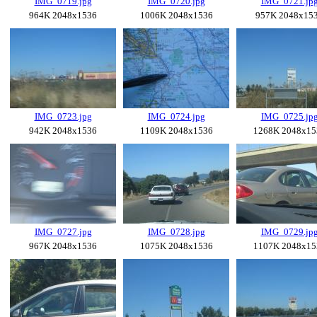
IMG_0719.jpg
IMG_0720.jpg
IMG_0721.jp
964K 2048x1536
1006K 2048x1536
957K 2048x15
IMG_0723.jpg
IMG_0724.jpg
IMG_0725.jp
942K 2048x1536
1109K 2048x1536
1268K 2048x15
IMG_0727.jpg
IMG_0728.jpg
IMG_0729.jp
967K 2048x1536
1075K 2048x1536
1107K 2048x15