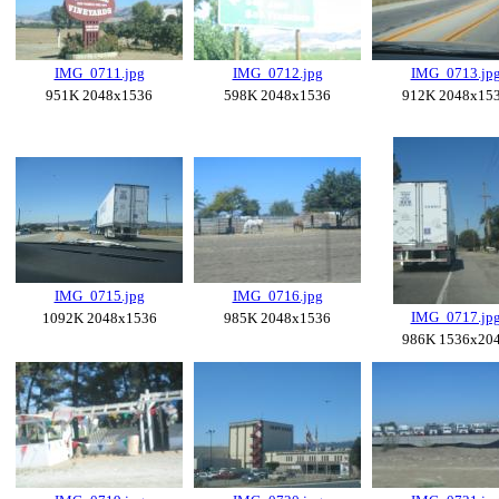
IMG_0711.jpg
IMG_0712.jpg
IMG_0713.jp
951K 2048x1536
598K 2048x1536
912K 2048x15
IMG_0715.jpg
IMG_0716.jpg
IMG_0717.jp
1092K 2048x1536
985K 2048x1536
986K 1536x20