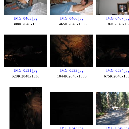
IMG_0465.jpg
IMG_0466.jpg
IMG_0467.jp
1308K 2048x1536
1465K 2048x1536
1136K 2048x15
IMG_0531.jpg
IMG_0533.jpg
IMG_0534.jp
628K 2048x1536
1044K 2048x1536
675K 2048x15
IMG_0543.jpg
IMG_0549.jp