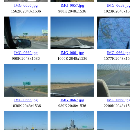
IMG_0656.jpg
IMG_0657.jpg
IMG_0658.jp
1562K 2048x1536
988K 2048x1536
1023K 2048x15
IMG_0660.jpg
IMG_0661.jpg
IMG_0664.jp
968K 2048x1536
1066K 2048x1536
1577K 2048x15
IMG_0666.jpg
IMG_0667.jpg
IMG_0668.jp
1030K 2048x1536
989K 2048x1536
2200K 2048x15